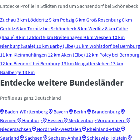
Entdecke Profile in Städten rund um Sachsendorf bei Schönebeck
Zuchau
3 km
Lödderitz
5 km
Pobzig
6 km
Groß Rosenburg
6 km
Gerbitz
6 km
Tornitz bei Schönebeck
8 km
Wedlitz
8 km
Calbe
(Saale)
9 km
Latdorf
9 km
Breitenhagen
9 km
Wespen
10 km
Nienburg (Saale)
10 km
Barby (Elbe)
11 km
Wohlsdorf bei Bernburg
11 km
Kleinmühlingen
12 km
Aken (Elbe)
12 km
Poley bei Bernburg
12 km
Biendorf bei Bernburg
13 km
Neugattersleben
13 km
Baalberge
13 km
Entdecke weitere Bundesländer
Profile aus ganz Deutschland
Baden-Württemberg
Bayern
Berlin
Brandenburg
Bremen
Hamburg
Hessen
Mecklenburg-Vorpommern
Niedersachsen
Nordrhein-Westfalen
Rheinland-Pfalz
Saarland
Sachsen
Sachsen-Anhalt
Schleswig-Holstein