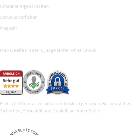
Charaktereigenschaften
Sexuelle Vorlieben
Magazin
MILFs, Reife Frauen & junge Mütter ohne Tabus!
Wir sind geprüft und sicher
Erotische Phantasien sicher und diskret genießen. Bei uns stehen
Sicherheit, Seriosität und Qualität an erster Stelle.
100% geprüfte Mitglieder