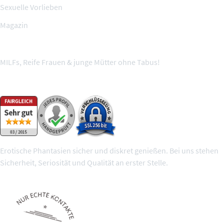
Sexuelle Vorlieben
Magazin
MILFs, Reife Frauen & junge Mütter ohne Tabus!
Wir sind geprüft und sicher
Erotische Phantasien sicher und diskret genießen. Bei uns stehen
Sicherheit, Seriosität und Qualität an erster Stelle.
100% geprüfte Mitglieder