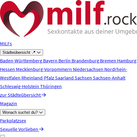
Zum Hauptinhalt springen
MILFs
Städteübersicht 📍
Baden-Württemberg
Bayern
Berlin
Brandenburg
Bremen
Hamburg
Hessen
Mecklenburg-Vorpommern
Niedersachsen
Nordrhein-
Westfalen
Rheinland-Pfalz
Saarland
Sachsen
Sachsen-Anhalt
Schleswig-Holstein
Thüringen
zur Städteübersicht
Magazin
Wonach suchst du?
Parkplatzsex
Sexuelle Vorlieben