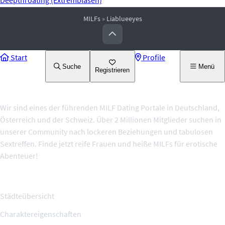
Deepthroating (Extremblasen)
MILFs
»
Liablueeyes
Start
Profile
Suche
Menü
Registrieren
Über uns
Wir sind eines der führenden MILF Dating Portale in Deutschland,
Österreich und der Schweiz. Über 2 Millionen Mitglieder suchen in
unserer Community nach lockeren Beziehungen und tabulosen
Sextreffen. Finde jetzt reife Frauen und heiße MILFs für erotische
Abenteuer!
Themenseiten
Städteübersicht
Charaktereigenschaften