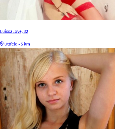
LuissaLove, 32
Üttfeld • 5 km