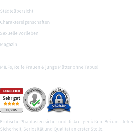
Städteübersicht
Charaktereigenschaften
Sexuelle Vorlieben
Magazin
MILFs, Reife Frauen & junge Mütter ohne Tabus!
Wir sind geprüft und sicher
Erotische Phantasien sicher und diskret genießen. Bei uns stehen
Sicherheit, Seriosität und Qualität an erster Stelle.
100% geprüfte Mitglieder