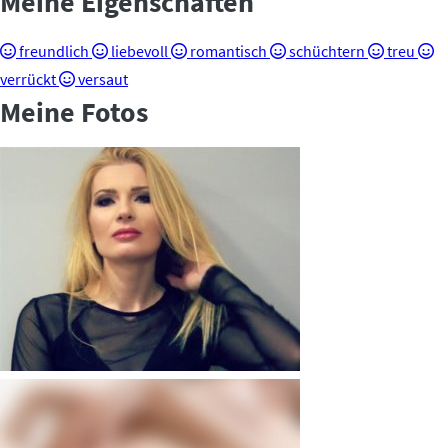
Meine Eigenschaften
freundlich
liebevoll
romantisch
schüchtern
treu
verrückt
versaut
Meine Fotos