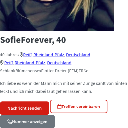
SofieForever
, 40
40 Jahre
•
Reiff
,
Rheinland-Pfalz
,
Deutschland
Reiff
,
Rheinland-Pfalz
,
Deutschland
Schlank
Blümchensex
Flotter Dreier (FFM)
Füße
Ich liebe es wenn der Mann mich mit seiner Zunge sanft von hinten
leckt und ich mich dabei laut gehen lassen kann.
Treffen vereinbaren
Nachricht senden
Nummer anzeigen