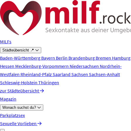
Zum Hauptinhalt springen
MILFs
Städteübersicht 📍
Baden-Württemberg
Bayern
Berlin
Brandenburg
Bremen
Hamburg
Hessen
Mecklenburg-Vorpommern
Niedersachsen
Nordrhein-
Westfalen
Rheinland-Pfalz
Saarland
Sachsen
Sachsen-Anhalt
Schleswig-Holstein
Thüringen
zur Städteübersicht
Magazin
Wonach suchst du?
Parkplatzsex
Sexuelle Vorlieben