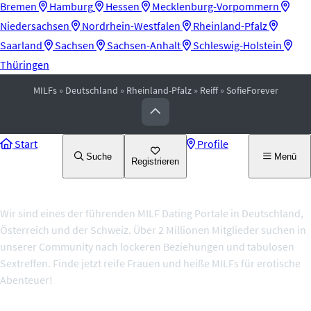
Bremen
Hamburg
Hessen
Mecklenburg-Vorpommern
Niedersachsen
Nordrhein-Westfalen
Rheinland-Pfalz
Saarland
Sachsen
Sachsen-Anhalt
Schleswig-Holstein
Thüringen
MILFs
»
Deutschland
»
Rheinland-Pfalz
»
Reiff
»
SofieForever
Start
Profile
Suche
Menü
Registrieren
Über uns
Wir sind eines der führenden MILF Dating Portale in Deutschland,
Österreich und der Schweiz. Über 2 Millionen Mitglieder suchen in
unserer Community nach lockeren Beziehungen und tabulosen
Sextreffen. Finde jetzt reife Frauen und heiße MILFs für erotische
Abenteuer!
Themenseiten