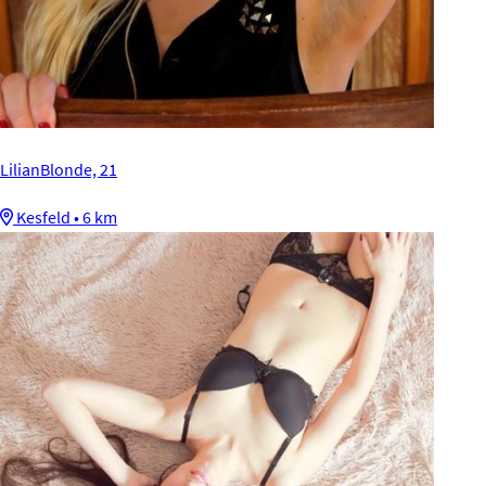
LilianBlonde, 21
Kesfeld • 6 km